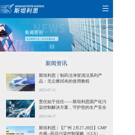
T
o
g
g
l
e
n
a
v
i
新闻资讯
g
a
斯坦利思｜制药洁净室清洁系列产
t
品：无尘擦拭布的使用教程
i
2025-07-11
o
n
责任始于信任——斯坦利思国产化污
染控制解决方案，守护您的生产安全
2025-04-17
斯坦利思 | 【广州 2月27-28日】GMP
合规--药品污染控制策略（CCS）大