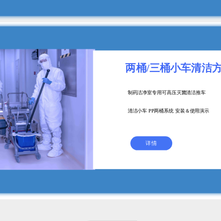
两桶/三桶小车清洁
制药洁净室专用可高压灭菌清洁推车
清洁小车 PP两桶系统 安装＆使用演示
详情