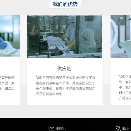
我们的优势
供应链
我们的
污染控制的
我们与莎普爱思等多个知名企业建立了长
业，有
用产品：如
期友好的战略合作关系，并在全国设立了
平，我
品、清洁工
多个办事处，旨在为客户提供更优质的产
时也了
品及更便捷的服务。
户提供
邮箱：    
地址：