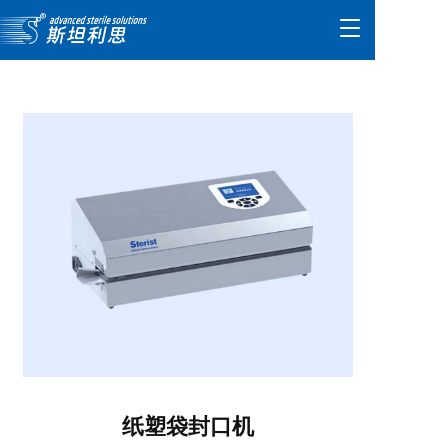
T
o
g
g
l
e
n
a
v
i
g
a
t
i
o
n
纸塑袋封口机