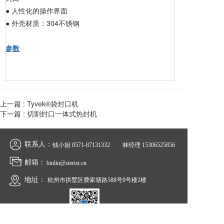
● 人性化的操作界面
● 外壳材质：304不锈钢
参数
上一篇 :
Tyvek®袋封口机
下一篇 :
切割封口一体式热封机
联系人：
钱小姐 
0571-87131332
林经理 
15306525856
邮箱：
binlin@sterist.cn
地址：
杭州市拱墅区费家塘路588号9号楼2楼  