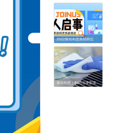
2022斯坦利思热招岗位
斯坦利思｜制药洁净室清洁系列产品：无尘擦拭布的使用教程