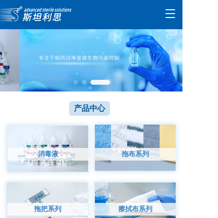
T
o
g
g
l
e
n
a
v
i
产品中心
g
a
t
i
o
消毒液
拖布系列
n
拖把系列
擦拭布系列