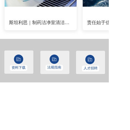
斯坦利思｜制药洁净室清洁系列产品：无尘擦拭布的使用教程
法规指南
资料下载
人才招聘
联系人：
钱小姐 
0571-87131332
林经理 
15306525856
邮箱：
binlin@sterist.cn
地址：
杭州市拱墅区费家塘路588号9号楼2楼  